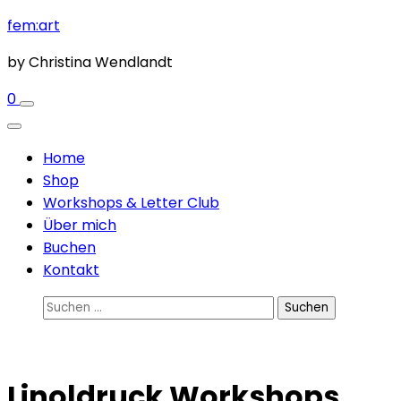
Zum
fem:art
Inhalt
by Christina Wendlandt
springen
(Enter
0
drücken)
Home
Shop
Workshops & Letter Club
Über mich
Buchen
Kontakt
Suchen
nach:
Linoldruck Workshops