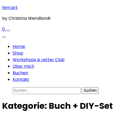
Zum
fem:art
Inhalt
by Christina Wendlandt
springen
(Enter
0
drücken)
Home
Shop
Workshops & Letter Club
Über mich
Buchen
Kontakt
Suchen
nach:
Kategorie:
Buch + DIY-Set